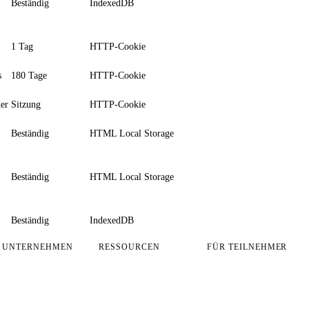
Beständig
IndexedDB
1 Tag
HTTP-Cookie
s
180 Tage
HTTP-Cookie
der
Sitzung
HTTP-Cookie
Beständig
HTML Local Storage
Beständig
HTML Local Storage
Beständig
IndexedDB
UNTERNEHMEN
RESSOURCEN
FÜR TEILNEHMER
Über uns
FAQ
App-Login
Karriere
Sicherheit & Compliance
Lernziele öffnen
Blog
Demo buchen
Zertifikat öffnen
Case Studies
Profildaten ändern
Kontakt
Support