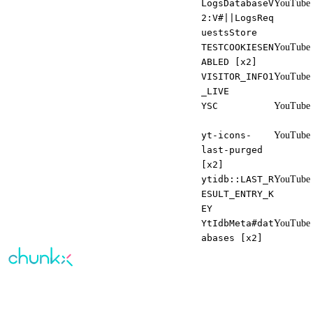
LogsDatabaseV
YouTube
2:V#||LogsReq
uestsStore
TESTCOOKIESEN
YouTube
ABLED [x2]
VISITOR_INFO1
YouTube
_LIVE
YSC
YouTube
yt-icons-
YouTube
last-purged
[x2]
ytidb::LAST_R
YouTube
ESULT_ENTRY_K
EY
YtIdbMeta#dat
YouTube
abases [x2]
KI-gestütztes Corporate Learning —
personalisiert für jeden Mitarbeiter.