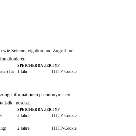
 wie Seitennavigation und Zugriff auf
funktionieren.
SPEICHERDAUER
TYP
ien) für
1 Jahr
HTTP-Cookie
utzungsinformationen pseudonymisiert
tistik" gesetzt.
SPEICHERDAUER
TYP
er
2 Jahre
HTTP-Cookie
ung).
2 Jahre
HTTP-Cookie